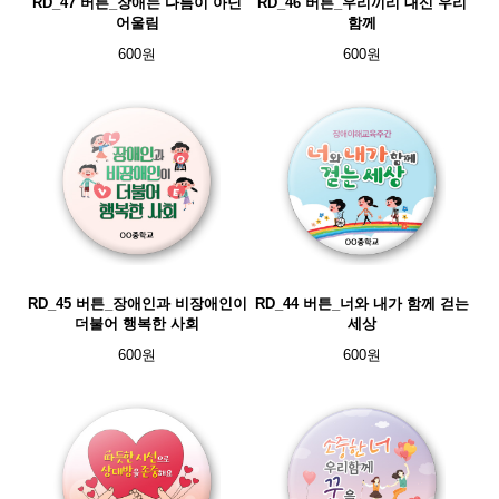
RD_47 버튼_장애는 다름이 아닌
RD_46 버튼_우리끼리 대신 우리
어울림
함께
600원
600원
RD_45 버튼_장애인과 비장애인이
RD_44 버튼_너와 내가 함께 걷는
더불어 행복한 사회
세상
600원
600원