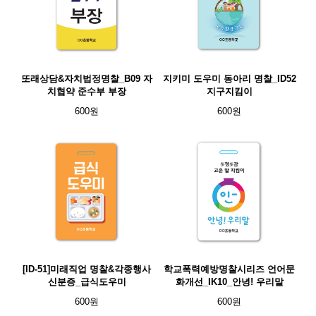
또래상담&자치법정명찰_B09 자
지키미 도우미 동아리 명찰_ID52
치협약 준수부 부장
지구지킴이
600원
600원
[ID-51]미래직업 명찰&각종행사
학교폭력예방명찰시리즈 언어문
신분증_급식도우미
화개선_IK10_안녕! 우리말
600원
600원