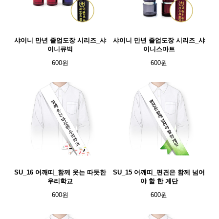
샤이니 만년 졸업도장 시리즈_샤
샤이니 만년 졸업도장 시리즈_샤
이니큐빅
이니스마트
600원
600원
SU_16 어깨띠_함께 웃는 따듯한
SU_15 어깨띠_편견은 함께 넘어
우리학교
야 할 한 계단
600원
600원