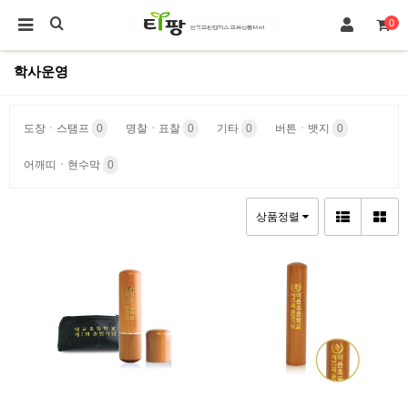
0
학사운영
도장ㆍ스탬프
0
명찰ㆍ표찰
0
기타
0
버튼ㆍ뱃지
0
어깨띠ㆍ현수막
0
상품정렬