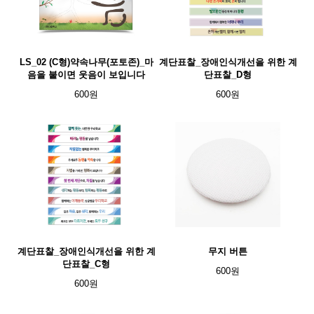
LS_02 (C형)약속나무(포토존)_마
계단표찰_장애인식개선을 위한 계
음을 붙이면 웃음이 보입니다
단표찰_D형
600원
600원
계단표찰_장애인식개선을 위한 계
무지 버튼
단표찰_C형
600원
600원